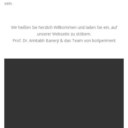
sein.
Wir heißen Sie herzlich Willkommen und laden Sie ein, auf
unserer Webseite zu stöbern.
Prof. Dr. Amitabh Banerji & das Team von boXperiment