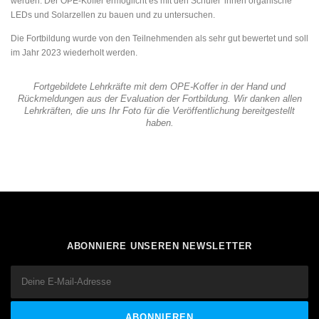
werden. Der OPE-Koffer ermöglicht es mit den Schüler*innen organische
LEDs und Solarzellen zu bauen und zu untersuchen.
Die Fortbildung wurde von den Teilnehmenden als sehr gut bewertet und soll
im Jahr 2023 wiederholt werden.
Fortgebildete Lehrkräfte mit dem OPE-Koffer in der Hand und
Rückmeldungen aus der Evaluation der Fortbildung. Wir danken allen
Lehrkräften, die uns Ihr Foto für die Veröffentlichung bereitgestellt
haben.
ABONNIERE UNSEREN NEWSLETTER