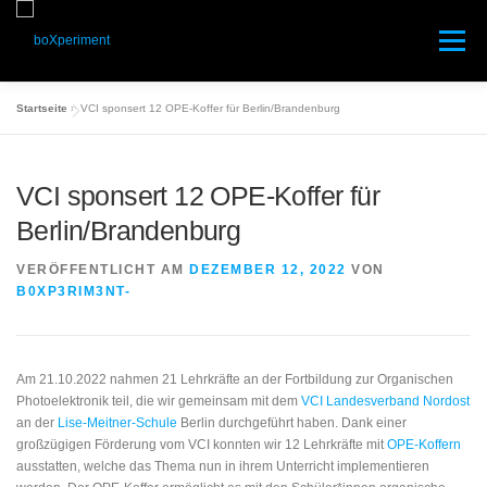
Zum
Inhalt
Menü
springen
Startseite
»
VCI sponsert 12 OPE-Koffer für Berlin/Brandenburg
START
PRODUKTE
TEAM
NEWS
VCI sponsert 12 OPE-Koffer für
KONTAKT
SHOP
ALLGEMEINE INFORMATIONEN
Berlin/Brandenburg
VERÖFFENTLICHT AM
DEZEMBER 12, 2022
VON
B0XP3RIM3NT-
Am 21.10.2022 nahmen 21 Lehrkräfte an der Fortbildung zur Organischen
Photoelektronik teil, die wir gemeinsam mit dem
VCI Landesverband Nordost
an der
Lise-Meitner-Schule
Berlin durchgeführt haben. Dank einer
großzügigen Förderung vom VCI konnten wir 12 Lehrkräfte mit
OPE-Koffern
ausstatten, welche das Thema nun in ihrem Unterricht implementieren